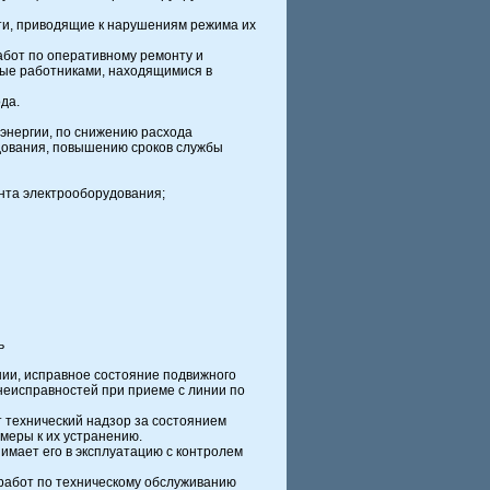
ти, приводящие к нарушениям режима их
абот по оперативному ремонту и
ные работниками, находящимися в
да.
.
энергии, по снижению расхода
дования, повышению сроков службы
нта электрооборудования;
ь
ии, исправное состояние подвижного
 неисправностей при приеме с линии по
 технический надзор за состоянием
меры к их устранению.
имает его в эксплуатацию с контролем
работ по техническому обслуживанию