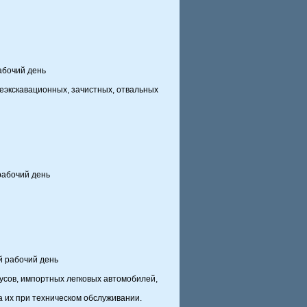
абочий день
еэкскавационных, зачистных, отвальных
рабочий день
й рабочий день
бусов, импортных легковых автомобилей,
на их при техническом обслуживании.