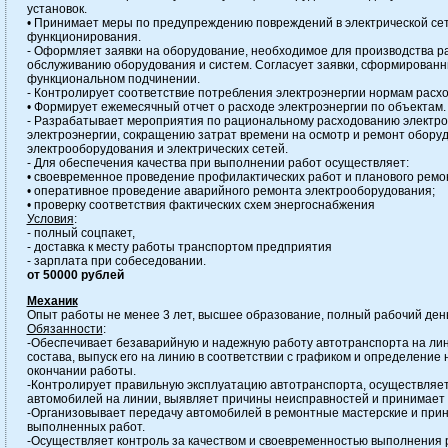
установок.
• Принимает меры по предупреждению повреждений в электрической се
функционирования.
- Оформляет заявки на оборудование, необходимое для производства р
обслуживанию оборудования и систем. Согласует заявки, сформирован
функциональном подчинении.
- Контролирует соответствие потребления электроэнергии нормам расхо
• Формирует ежемесячный отчет о расходе электроэнергии по объектам
- Разрабатывает мероприятия по рациональному расходованию электро
электроэнергии, сокращению затрат времени на осмотр и ремонт обору
электрооборудования и электрических сетей.
- Для обеспечения качества при выполнении работ осуществляет:
• своевременное проведение профилактических работ и планового ремо
• оперативное проведение аварийного ремонта электрооборудования;
• проверку соответствия фактических схем энергоснабжения
Условия
:
- полный соцпакет,
- доставка к месту работы транспортом предприятия
- зарплата при собеседовании.
от 50000 рублей
Механик
Опыт работы не менее 3 лет, высшее образование, полный рабочий ден
Обязанности
:
-Обеспечивает безаварийную и надежную работу автотранспорта на лин
состава, выпуск его на линию в соответствии с графиком и определение
окончании работы.
-Контролирует правильную эксплуатацию автотранспорта, осуществляет
автомобилей на линии, выявляет причины неисправностей и принимает 
-Организовывает передачу автомобилей в ремонтные мастерские и прин
выполненных работ.
-Осуществляет контроль за качеством и своевременностью выполнения 