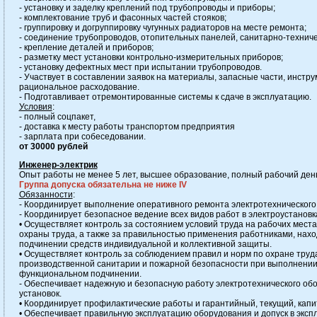
- установку и заделку креплений под трубопроводы и приборы;
- комплектование труб и фасонных частей стояков;
- группировку и догруппировку чугунных радиаторов на месте ремонта;
- соединение трубопроводов, отопительных панелей, санитарно-техничес
- крепление деталей и приборов;
- разметку мест установки контрольно-измерительных приборов;
- установку дефектных мест при испытании трубопроводов.
- Участвует в составлении заявок на материалы, запасные части, инстру
рациональное расходование.
- Подготавливает отремонтированные системы к сдаче в эксплуатацию.
Условия
:
- полный соцпакет,
- доставка к месту работы транспортом предприятия
- зарплата при собеседовании.
от 30000 рублей
Инженер-электрик
Опыт работы не менее 5 лет, высшее образование, полный рабочий ден
Группа допуска обязательна не ниже IV
Обязанности
:
- Координирует выполнение оперативного ремонта электротехнического
- Координирует безопасное ведение всех видов работ в электроустановк
• Осуществляет контроль за состоянием условий труда на рабочих места
охраны труда, а также за правильностью применения работниками, на
подчинении средств индивидуальной и коллективной защиты.
• Осуществляет контроль за соблюдением правил и норм по охране труда
производственной санитарии и пожарной безопасности при выполнении
функциональном подчинении.
- Обеспечивает надежную и безопасную работу электротехнического об
установок.
• Координирует профилактические работы и гарантийный, текущий, кап
• Обеспечивает правильную эксплуатацию оборудования и допуск в экс