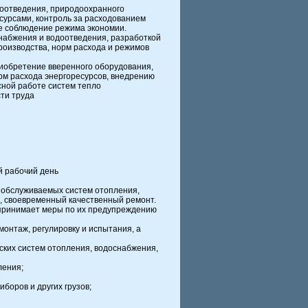
доотведения, природоохранного
сурсами, контроль за расходованием
ое соблюдение режима экономии.
снабжения и водоотведения, разработкой
роизводства, норм расхода и режимов
риобретение вверенного оборудования,
рм расхода энергоресурсов, внедрению
сной работе систем тепло
ти труда
й рабочий день
 обслуживаемых систем отопления,
ю, своевременный качественный ремонт.
 принимает меры по их предупреждению
монтаж, регулировку и испытания, а
еских систем отопления, водоснабжения,
ления;
боров и других грузов;