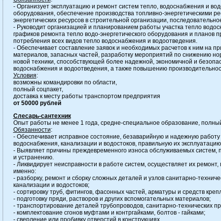
- Организует эксплуатацию и ремонт систем тепло, водоснабжения и во
оборудования, обеспечение производства топливно-энергетическими ре
энергетических ресурсов в строительной организации, последовательн
- Руководит организацией и планированием работы участка тепло водо
графиков ремонта тепло водо-энергетического оборудования и планов п
потребления всех видов тепло водоснабжения и водоотведения.
- Обеспечивает составление заявок и необходимых расчетов к ним на п
материалов, запасных частей, разработку мероприятий по снижению но
новой техники, способствующей более надежной, экономичной и безопа
водоснабжения и водоотведения, а также повышению производительнос
Условия
:
возможны командировки по области,
полный соцпакет,
доставка к месту работы транспортом предприятия
от 50000 рублей
Слесарь-сантехник
Опыт работы не менее 1 года, средне-специальное образование, полны
Обязанности
:
- Обеспечивает исправное состояние, безаварийную и надежную работу
водоснабжения, канализации и водостоков, правильную их эксплуатаци
- Выявляет причины преждевременного износа обслуживаемых систем,
и устранению.
- Ликвидирует неисправности в работе систем, осуществляет их ремонт, 
именно:
- разборку, ремонт и сборку сложных деталей и узлов санитарно-технич
канализации и водостоков;
- сортировку труб, фитингов, фасонных частей, арматуры и средств креп
- подготовку пряди, растворов и других вспомогательных материалов;
- транспортирование деталей трубопроводов, санитарно-технических при
- комплектование сгонов муфтами и контргайками, болтов - гайками;
- сверление или пробивку отверстий в конструкциях.