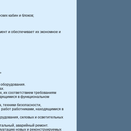
ких кабин и блоков;
мент и обеспечивает их экономное и
ь
 оборудования.
ах.
х, их соответствием требованиям
ходящимися в функциональном
, техники безопасности,
 работ работниками, находящимися в
орудования, силовых и осветительных
итальный, аварийный ремонт.
плуатацию новых и реконструируемых